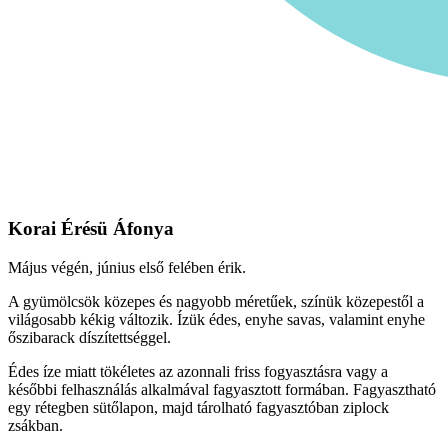
Korai Érésü Áfonya
Május végén, június első felében érik.
A gyümölcsök közepes és nagyobb méretűek, színük közepestől a
világosabb kékig változik. Ízük édes, enyhe savas, valamint enyhe
őszibarack díszítettséggel.
Édes íze miatt tökéletes az azonnali friss fogyasztásra vagy a
későbbi felhasználás alkalmával fagyasztott formában. Fagyasztható
egy rétegben sütőlapon, majd tárolható fagyasztóban ziplock
zsákban.