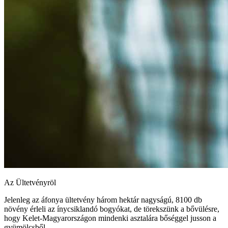
Az Ültetvényröl
Jelenleg az áfonya ültetvény három hektár nagyságú, 8100 db
növény érleli az ínycsiklandó bogyókat, de törekszünk a bővülésre,
hogy Kelet-Magyarországon mindenki asztalára bőséggel jusson a
gyümölcsből.