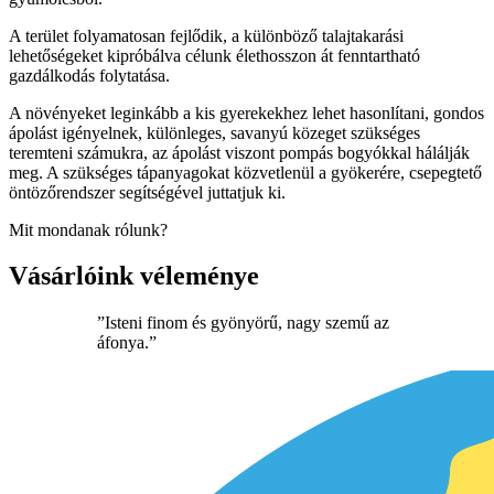
A terület folyamatosan fejlődik, a különböző talajtakarási
lehetőségeket kipróbálva célunk élethosszon át fenntartható
gazdálkodás folytatása.
A növényeket leginkább a kis gyerekekhez lehet hasonlítani, gondos
ápolást igényelnek, különleges, savanyú közeget szükséges
teremteni számukra, az ápolást viszont pompás bogyókkal hálálják
meg. A szükséges tápanyagokat közvetlenül a gyökerére, csepegtető
öntözőrendszer segítségével juttatjuk ki.
Mit mondanak rólunk?
Vásárlóink véleménye
”Isteni finom és gyönyörű, nagy szemű az
áfonya.”