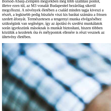
Borsod-Abaúj-Zemplén megyékben még több szállítási pontot,
illetve ezen túl, az M3 vonalát Budapesttel bezárólag sikerül
megcélozni. A növények életében a család minden tagja kiveszi a
részét, a legkisebb pedig büszkén viszi kis barátai számára a frissen
szedett áfonyát. Természetesen a tengernyi munka elvégzéséhez
szükségünk van segítségre, így az ápolási és szedési munkálatok
során igyekszünk másoknak is munkát biztosítani, hiszen többen
közülük a kezdetek óta és mélypontok ellenére is részt vesznek az
ültetvény életében.