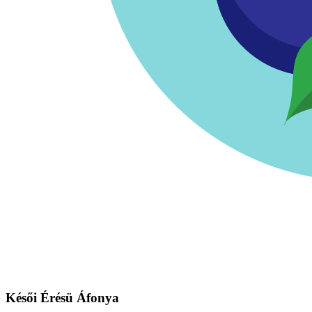
Késői Érésü Áfonya