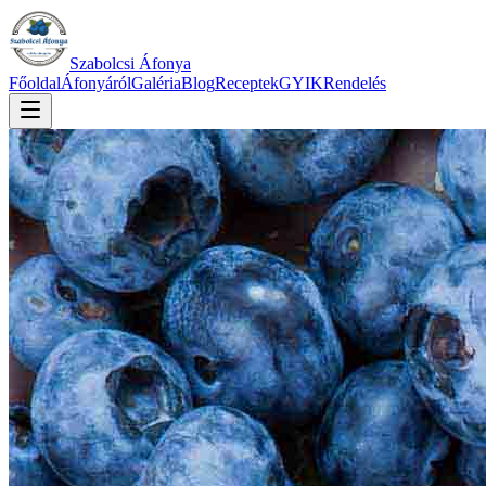
Szabolcsi Áfonya
Főoldal
Áfonyáról
Galéria
Blog
Receptek
GYIK
Rendelés