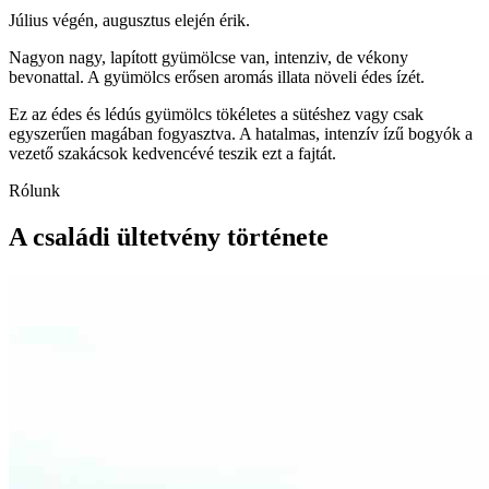
Július végén, augusztus elején érik.
Nagyon nagy, lapított gyümölcse van, intenziv, de vékony
bevonattal. A gyümölcs erősen aromás illata növeli édes ízét.
Ez az édes és lédús gyümölcs tökéletes a sütéshez vagy csak
egyszerűen magában fogyasztva. A hatalmas, intenzív ízű bogyók a
vezető szakácsok kedvencévé teszik ezt a fajtát.
Rólunk
A családi ültetvény története