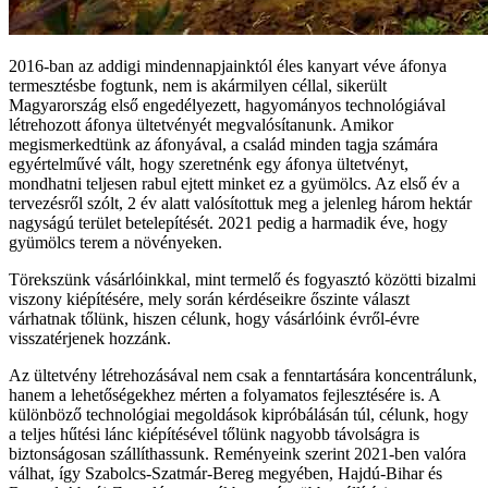
2016-ban az addigi mindennapjainktól éles kanyart véve áfonya
termesztésbe fogtunk, nem is akármilyen céllal, sikerült
Magyarország első engedélyezett, hagyományos technológiával
létrehozott áfonya ültetvényét megvalósítanunk. Amikor
megismerkedtünk az áfonyával, a család minden tagja számára
egyértelművé vált, hogy szeretnénk egy áfonya ültetvényt,
mondhatni teljesen rabul ejtett minket ez a gyümölcs. Az első év a
tervezésről szólt, 2 év alatt valósítottuk meg a jelenleg három hektár
nagyságú terület betelepítését. 2021 pedig a harmadik éve, hogy
gyümölcs terem a növényeken.
Törekszünk vásárlóinkkal, mint termelő és fogyasztó közötti bizalmi
viszony kiépítésére, mely során kérdéseikre őszinte választ
várhatnak tőlünk, hiszen célunk, hogy vásárlóink évről-évre
visszatérjenek hozzánk.
Az ültetvény létrehozásával nem csak a fenntartására koncentrálunk,
hanem a lehetőségekhez mérten a folyamatos fejlesztésére is. A
különböző technológiai megoldások kipróbálásán túl, célunk, hogy
a teljes hűtési lánc kiépítésével tőlünk nagyobb távolságra is
biztonságosan szállíthassunk. Reményeink szerint 2021-ben valóra
válhat, így Szabolcs-Szatmár-Bereg megyében, Hajdú-Bihar és