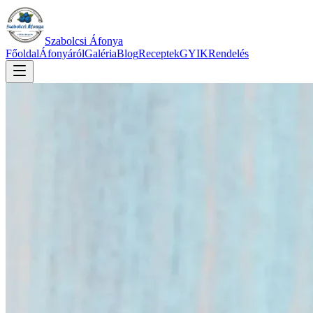
Szabolcsi Áfonya
Főoldal
Áfonyáról
Galéria
Blog
Receptek
GYIK
Rendelés