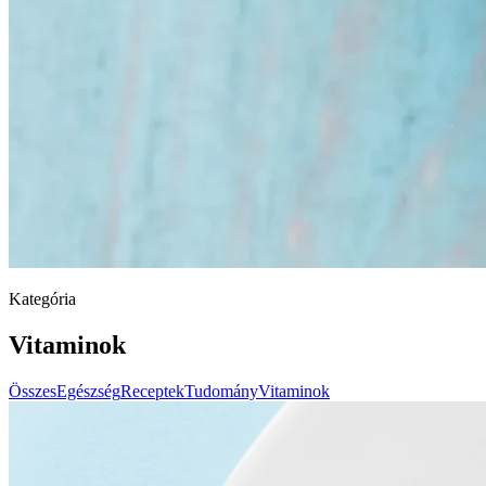
Kategória
Vitaminok
Összes
Egészség
Receptek
Tudomány
Vitaminok