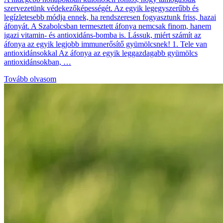
szervezetünk védekezőképességét. Az egyik legegyszerűbb és
legízletesebb módja ennek, ha rendszeresen fogyasztunk friss, hazai
áfonyát. A Szabolcsban termesztett áfonya nemcsak finom, hanem
igazi vitamin- és antioxidáns-bomba is. Lássuk, miért számít az
áfonya az egyik legjobb immunerősítő gyümölcsnek! 1. Tele van
antioxidánsokkal Az áfonya az egyik leggazdagabb gyümölcs
antioxidánsokban, …
Tovább olvasom