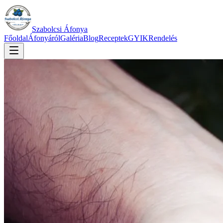
Szabolcsi Áfonya
Főoldal
Áfonyáról
Galéria
Blog
Receptek
GYIK
Rendelés