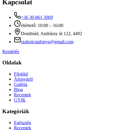
Kapcsolat
+36 30-861 3069
elérhető: 10:00 – 16:00
Dombrád, Andrássy út 122, 4492
szabolcsiafonya@gmail.com
Rendelés
Oldalak
Főoldal
Áfonyáról
Galéria
Blog
Receptek
GYIK
Kategóriák
Egészség
Receptek