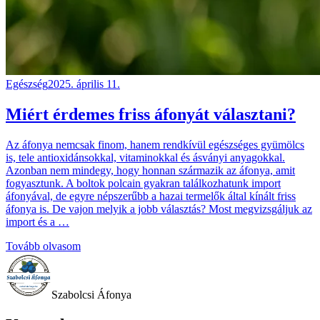
Egészség
2025. április 11.
Miért érdemes friss áfonyát választani?
Az áfonya nemcsak finom, hanem rendkívül egészséges gyümölcs
is, tele antioxidánsokkal, vitaminokkal és ásványi anyagokkal.
Azonban nem mindegy, hogy honnan származik az áfonya, amit
fogyasztunk. A boltok polcain gyakran találkozhatunk import
áfonyával, de egyre népszerűbb a hazai termelők által kínált friss
áfonya is. De vajon melyik a jobb választás? Most megvizsgáljuk az
import és a …
Tovább olvasom
Szabolcsi Áfonya