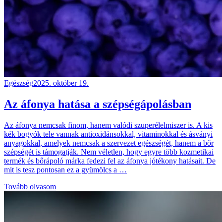
Egészség
2025. október 19.
Az áfonya hatása a szépségápolásban
Az áfonya nemcsak finom, hanem valódi szuperélelmiszer is. A kis
kék bogyók tele vannak antioxidánsokkal, vitaminokkal és ásványi
anyagokkal, amelyek nemcsak a szervezet egészségét, hanem a bőr
szépségét is támogatják. Nem véletlen, hogy egyre több kozmetikai
termék és bőrápoló márka fedezi fel az áfonya jótékony hatásait. De
mit is tesz pontosan ez a gyümölcs a …
Tovább olvasom