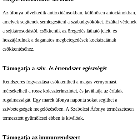
Az áfonya bővelkedik antioxidánsokban, különösen antociánokban,
amelyek segítenek semlegesíteni a szabadgyököket. Ezáltal védenek
a sejtkárosodástól, csökkentik az öregedés látható jeleit, és
hozzájárulnak a daganatos megbetegedések kockázatának
csökkentéséhez.
Támogatja a szív- és érrendszer egészségét
Rendszeres fogyasztása csökkentheti a magas vérnyomást,
mérsékelheti a rossz koleszterinszintet, és javíthatja az érfalak
rugalmasságát. Egy marék áfonya naponta sokat segíthet a
szívbetegségek megelőzésében. A Szabolcsi Áfonya természetesen
termesztett gyümölcsei ebben is kiválóak.
Támogatja az immunrendszert